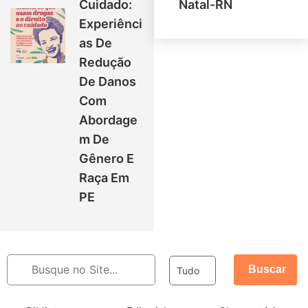
Cuidado:
Natal-RN
Experiênci
As De
Redução
De Danos
Com
Abordage
M De
Gênero E
Raça Em
PE
Buscar
Tudo