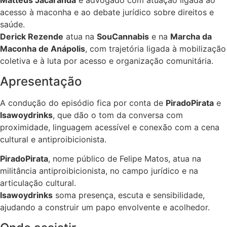
Matteus Jacarandá
é advogado com atuação ligada ao
acesso à maconha e ao debate jurídico sobre direitos e
saúde.
Derick Rezende
atua na
SouCannabis
e na
Marcha da
Maconha de Anápolis
, com trajetória ligada à mobilização
coletiva e à luta por acesso e organização comunitária.
Apresentação
A condução do episódio fica por conta de
PiradoPirata
e
Isawoydrinks
, que dão o tom da conversa com
proximidade, linguagem acessível e conexão com a cena
cultural e antiproibicionista.
PiradoPirata
, nome público de Felipe Matos, atua na
militância antiproibicionista, no campo jurídico e na
articulação cultural.
Isawoydrinks
soma presença, escuta e sensibilidade,
ajudando a construir um papo envolvente e acolhedor.