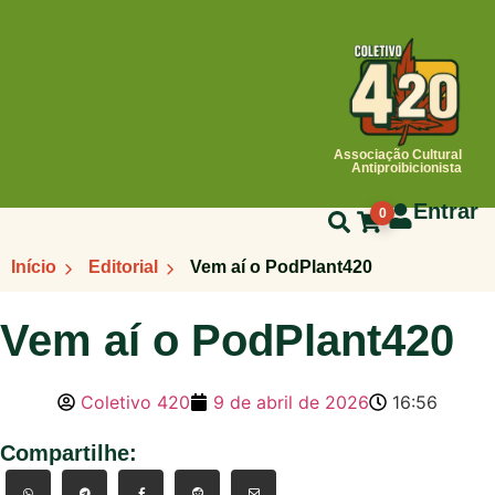
Associação Cultural
Antiproibicionista
Entrar
0
Início
Editorial
Vem aí o PodPlant420
Vem aí o PodPlant420
Coletivo 420
9 de abril de 2026
16:56
Compartilhe: