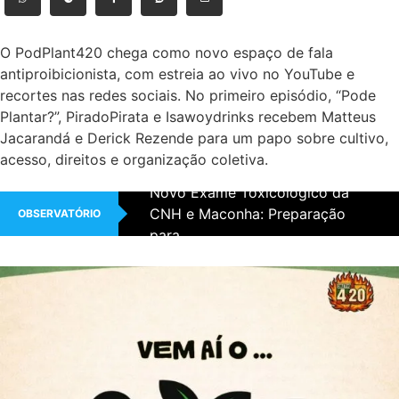
O PodPlant420 chega como novo espaço de fala
antiproibicionista, com estreia ao vivo no YouTube e
recortes nas redes sociais. No primeiro episódio, “Pode
Plantar?”, PiradoPirata e Isawoydrinks recebem Matteus
Jacarandá e Derick Rezende para um papo sobre cultivo,
acesso, direitos e organização coletiva.
Novo Exame Toxicológico da
CNH e Maconha: Preparação
OBSERVATÓRIO
para...
STF Derruba Lei Municipal que
proíbe Marcha da Maconha
Instagram censura perfis
antiproibicionistas no Brasil
Multa por “uso de drogas” em
Goiânia
CNJ propõe envio compulsório
de usuários após a