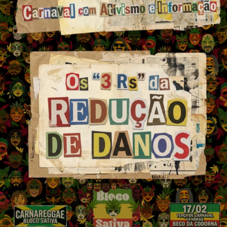
Goiânia
CNJ propõe envio compulsório
de usuários após a
descriminalização