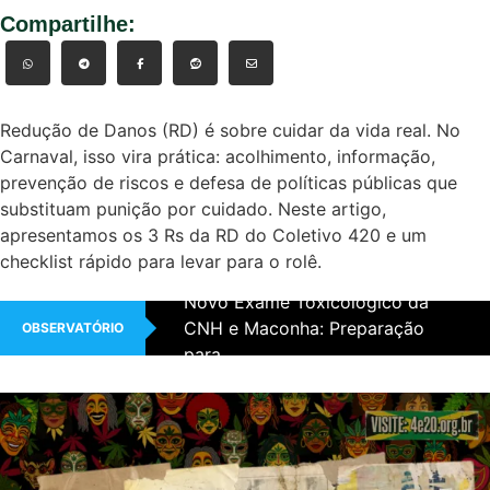
Compartilhe:
Redução de Danos (RD) é sobre cuidar da vida real. No
Carnaval, isso vira prática: acolhimento, informação,
prevenção de riscos e defesa de políticas públicas que
substituam punição por cuidado. Neste artigo,
apresentamos os 3 Rs da RD do Coletivo 420 e um
checklist rápido para levar para o rolê.
Novo Exame Toxicológico da
CNH e Maconha: Preparação
OBSERVATÓRIO
para...
STF Derruba Lei Municipal que
proíbe Marcha da Maconha
Instagram censura perfis
antiproibicionistas no Brasil
Multa por “uso de drogas” em