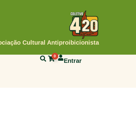
ciação Cultural Antiproibicionista
0
Entrar