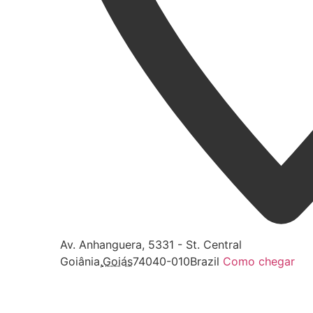
Av. Anhanguera, 5331 - St. Central
Goiânia
,
Goiás
74040-010
Brazil
Como chegar