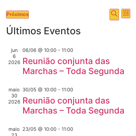
Pesqu
Na
Procura
Próximos
Lista
Selecione
do
e
a
Últimos Eventos
data.
vi
nave
Ev
de
jun
06/06 @ 10:00
-
11:00
6
visua
Reunião conjunta das
2026
Marchas – Toda Segunda
de
Event
maio
30/05 @ 10:00
-
11:00
30
Reunião conjunta das
2026
Marchas – Toda Segunda
maio
23/05 @ 10:00
-
11:00
23