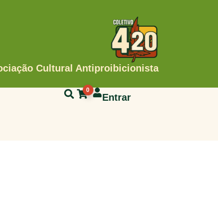
ciação Cultural Antiproibicionista
0
Entrar