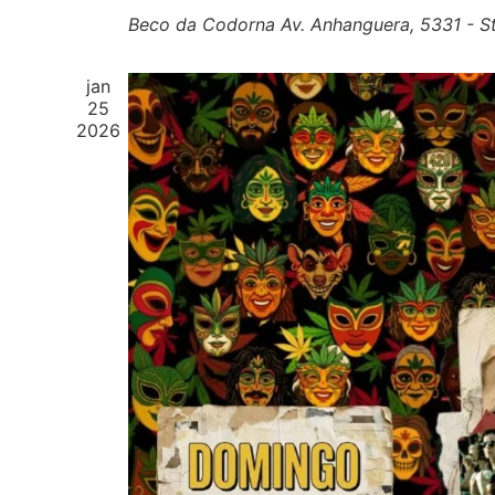
Beco da Codorna
Av. Anhanguera, 5331 - St
jan
25
2026